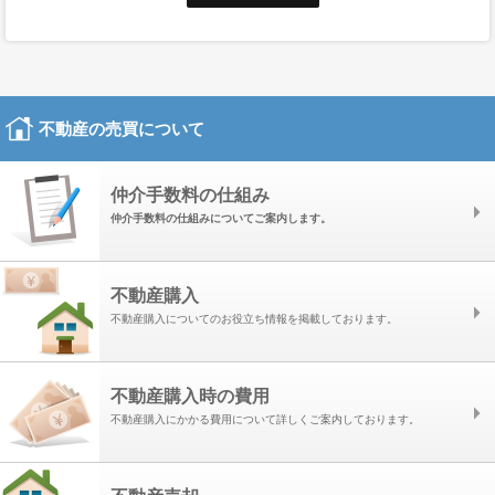
の商品やサービスおよび関連情報を提供する目的、当社の商品やサービス
を改良・向上する目的のためにのみ利用いたします。 ご自分の登録内容
の変更、または抹消したい場合は、いつでも当社にその旨を要求すること
ができます。
第三者への開示
不動産の売買について
本サイトを通じてお客様から提供いただいた個人情報は、以下の場合を除
き、第三者に開示または提供されることはありません。
■お客様にご承諾いただいた場合
仲介手数料の仕組み
■お客様からのお問い合わせ内容等が、関連会社から回答または対応する
仲介手数料の仕組みについてご案内します。
ことが適切と当社が判断した場合
■法令等に基づく要請に応じる場合
不動産購入
不動産購入についてのお役立ち情報を掲載しております。
セキュリティ
当社は、個人情報に対する不正なアクセスや、個人情報の消失・破壊・改
ざん・漏えいなどに対する合理的かつ適切なセキュリティーを施したうえ
不動産購入時の費用
で、個人情報を管理いたします。
不特定情報の収集
不動産購入にかかる費用について詳しくご案内しております。
本サイトの一部においては、提供するサービスレベルを向上させる目的の
ため、お客様が本サイトのどのページに訪問されたか、あるいはどのドメ