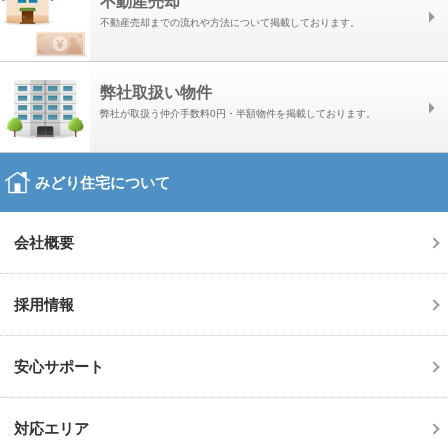
不動産売却
イン名のサイトから本サイトにアクセスされたかなど、個人が特定されな
い方法で情報を収集することがあります。
不動産売却までの流れや方法について掲載しております。
クッキーの使用について
本サイトでは、以下の目的でクッキー（WEBサーバがお客様のコンピュ
ータを識別する業界標準の技術）を使用することがあります。
弊社取扱い物件
■WEBサーバーで発生した問題の原因を突き止め解決するため
弊社が取扱う仲介手数料0円・半額物件を掲載しております。
■WEBサイトや電子メール等の内容を、お客様によりご満足いただけるよ
う改良するため
みどり住宅について
■WEBサイトや電子メール等の内容を、お客様個々の利用に合わせてカス
タマイズするため
会社概要
■個人を特定できない状態で、統計資料として利用するため
関連法令等の改廃または当社を取り巻く社会環境の変化等に応じて、本ポ
採用情報
リシーを改定することがありますので、定期的にご確認いただくようお願
いいたします。
安心サポート
対応エリア