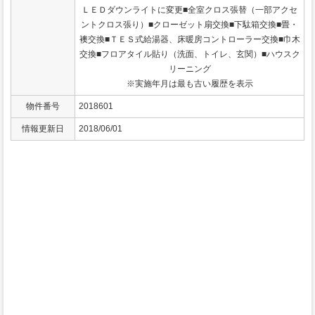
ＬＥＤダウンライトに変更■全室クロス張替（一部アクセ
ントクロス張り）■クローゼット扇交換■下駄箱交換■畳・
襖交換■ＴＥＳ式給湯器、床暖房コントローラー交換■巾木
交換■フロアタイル貼り（洗面、トイレ、玄関）■ハウスク
リーニング
※実施年月は最も古い履歴を表示
物件番号
2018601
情報更新日
2018/06/01