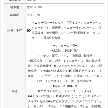
駐車場
空有 / 2000
駐輪場
空有 / 150
モニター付オートロック、宅配ＢＯＸ、ウォークイン
クローゼット、床暖房、モニター付インターホン、浴
設備・条件
室乾燥機、追焚機能、シャワー付洗面化粧台、ダウン
ライト、温水洗浄便座
■リフォーム内容■
■水回り：2018年5月
キッチン、浴室、トイレ、洗面所、給湯器
■浴室交換（ＴＯＴＯ製、１４１８サイズ、追い炊き機
能、浴室乾燥機付）■システムキッチン交換（ＴＯＴＯ製
食洗機、浄水機能付き水栓付）■洗面化粧台交換（ＴＯＴ
Ｏ製、ＬＥＤ照明、シャワー水栓、３面鏡）ウォシュレッ
ト付トイレ交換（ＴＯＴＯ製、節水機能付）
■内装：2018年5月
備考
全室クロス張替え、床（フローリング等）
■４ＬＤＫに変更、ＬＤ隣接洋室（３）には引戸（アルミ
タイプ）を採用■基本証明及びリビングダイニング（８か
所）キッチン（２か所）ＬＤ隣接洋室（３か所）の照明は