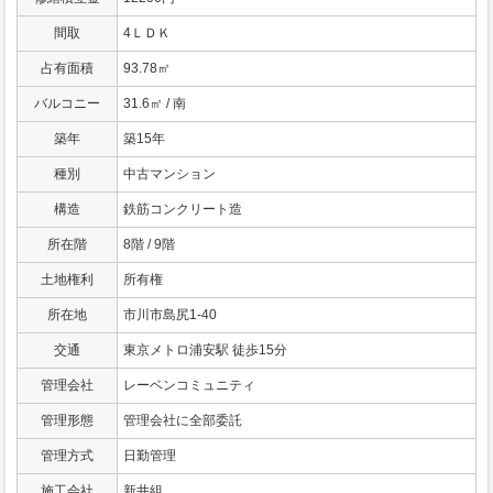
間取
4ＬＤＫ
占有面積
93.78㎡
バルコニー
31.6㎡ / 南
築年
築15年
種別
中古マンション
構造
鉄筋コンクリート造
所在階
8階 / 9階
土地権利
所有権
所在地
市川市島尻1-40
交通
東京メトロ浦安駅 徒歩15分
管理会社
レーベンコミュニティ
管理形態
管理会社に全部委託
管理方式
日勤管理
施工会社
新井組