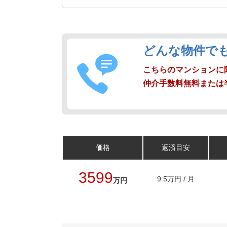
どんな物件で
こちらのマンションに
仲介手数料無料または
価格
返済目安
3599
9.5万円 / 月
万円