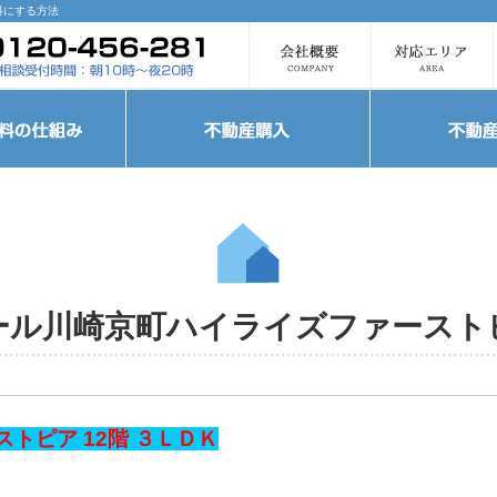
料にする方法
ール川崎京町ハイライズファース
トピア 12階 ３ＬＤＫ