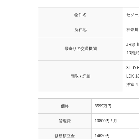
物件名
セソー
所在地
神奈川
JR線
最寄りの交通機関
JR南
3ＬＤ
間取 / 詳細
LDK 1
洋室 4
価格
3599万円
管理費
10800円 / 月
修繕積立金
14620円