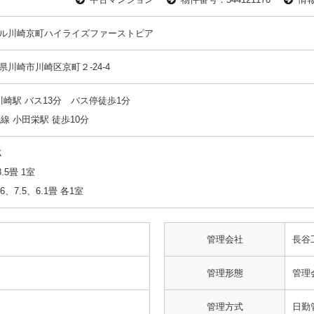
ル川崎京町ハイライズファーストピア
県川崎市川崎区京町２-24-4
 川崎駅 バス13分 バス停徒歩1分
武線 小田栄駅 徒歩10分
Ｋ
8.5畳 1室
.6、7.5、6.1畳 各1室
管理会社
長谷
管理形態
管理
管理方式
日勤