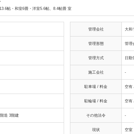
Ｋ
3.6帖・和室6畳・洋室5.6帖、8.4帖畳 室
管理会社
大和
管理形態
管理
管理方式
日勤
施工会社
-
駐車場 / 料金
空有 /
駐輪場 / 料金
空有 
4階造 3階建
その他法令
-
現状
空室