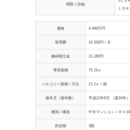
3ＬＤ
間取 / 詳細
ＬＤＫ1
価格
4,499万円
管理費
10,300円 / 月
修繕積立金
15,180円
専有面積
75.15㎡
バルコニー面積 / 方位
21.2㎡ / 南
築年月（築年数）
平成12年8月 （築16年）
種別 / 構造
中古マンション / ＲＣ1
所在階
3階