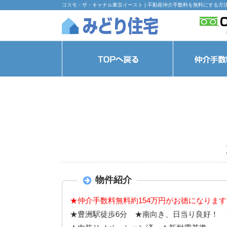
コスモ・ザ・キャナル東京イースト | 不動産仲介手数料を無料にする方
物件紹介
★仲介手数料無料約154万円がお徳になりま
★豊洲駅徒歩6分 ★南向き、日当り良好！