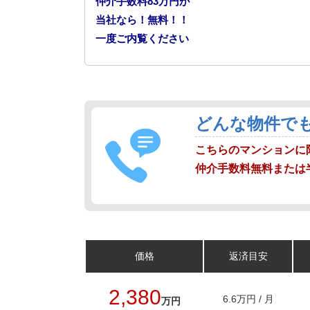
仲介手数料83万円が
当社なら！無料！！
一度ご内覧ください
どんな物件で
こちらのマンションに
仲介手数料無料または
価格
返済目安
2,380
6.6万円 / 月
万円