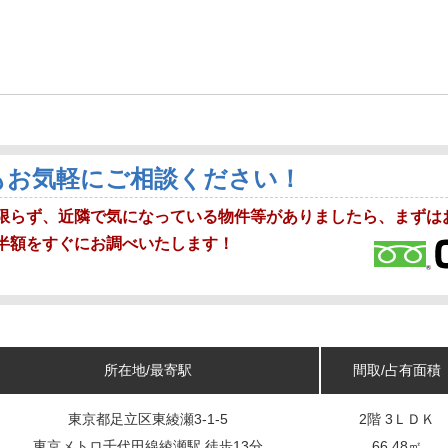
もお気軽にご相談ください！
限らず、近隣で気になっている物件等がありましたら、まずは
半額をすぐにお調べいたします！
所在地/最寄駅
間取/占有面積
東京都足立区東綾瀬3-1-5
2階 3ＬＤＫ
東京メトロ千代田線綾瀬駅 徒歩13分
66.48㎡