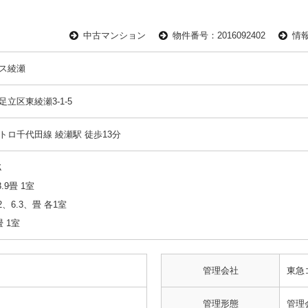
中古マンション
物件番号：2016092402
情報
ス綾瀬
足立区東綾瀬3-1-5
トロ千代田線 綾瀬駅 徒歩13分
Ｋ
3.9畳 1室
2、6.3、畳 各1室
 1室
管理会社
東急
管理形態
管理