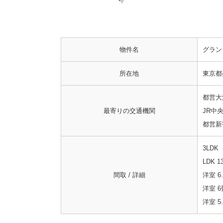
物件名
グラン
所在地
東京都墨
都営大
最寄りの交通機関
JR中
都営新
3LDK
LDK 1
間取 / 詳細
洋室 6
洋室 6
洋室 5