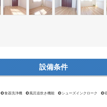
設備条件
食器洗浄機
風呂追炊き機能
シューズインクローク