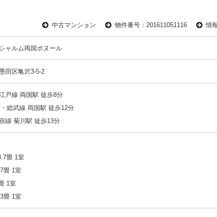
中古マンション
物件番号：201611051116
情報
シャルム両国ボヌール
田区亀沢3-5-2
江戸線 両国駅 徒歩8分
央・総武線 両国駅 徒歩12分
宿線 菊川駅 徒歩13分
3.7畳 1室
.7畳 1室
畳 1室
.3畳 1室