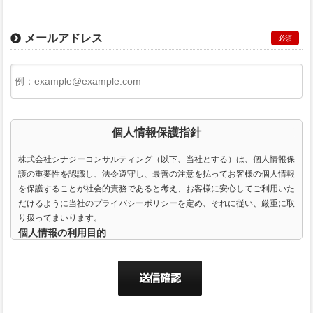
メールアドレス
必須
個人情報保護指針
株式会社シナジーコンサルティング（以下、当社とする）は、個人情報保
護の重要性を認識し、法令遵守し、最善の注意を払ってお客様の個人情報
を保護することが社会的責務であると考え、お客様に安心してご利用いた
だけるように当社のプライバシーポリシーを定め、それに従い、厳重に取
り扱ってまいります。
個人情報の利用目的
当社は個人を識別し連絡を取るために、ご利用される皆様にEメールアド
レス、郵便番号、住所、氏名、電話番号（携帯電話番号も含む）などをお
聞きする場合がございます。お客様から提供いただいた個人情報は、当社
の商品やサービスおよび関連情報を提供する目的、当社の商品やサービス
を改良・向上する目的のためにのみ利用いたします。 ご自分の登録内容