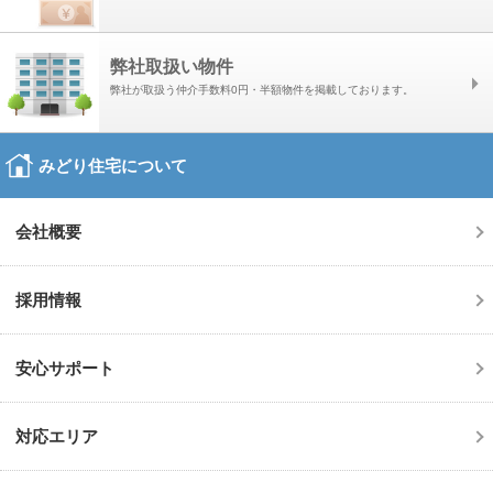
クッキーの使用について
本サイトでは、以下の目的でクッキー（WEBサーバがお客様のコンピュ
ータを識別する業界標準の技術）を使用することがあります。
弊社取扱い物件
■WEBサーバーで発生した問題の原因を突き止め解決するため
弊社が取扱う仲介手数料0円・半額物件を掲載しております。
■WEBサイトや電子メール等の内容を、お客様によりご満足いただけるよ
う改良するため
みどり住宅について
■WEBサイトや電子メール等の内容を、お客様個々の利用に合わせてカス
タマイズするため
会社概要
■個人を特定できない状態で、統計資料として利用するため
関連法令等の改廃または当社を取り巻く社会環境の変化等に応じて、本ポ
採用情報
リシーを改定することがありますので、定期的にご確認いただくようお願
いいたします。
安心サポート
対応エリア