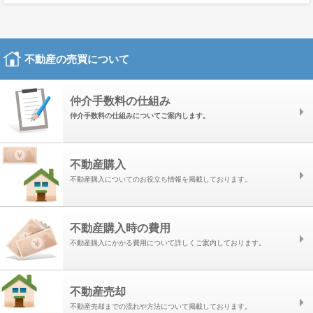
の変更、または抹消したい場合は、いつでも当社にその旨を要求すること
ができます。
第三者への開示
不動産の売買について
本サイトを通じてお客様から提供いただいた個人情報は、以下の場合を除
き、第三者に開示または提供されることはありません。
■お客様にご承諾いただいた場合
仲介手数料の仕組み
■お客様からのお問い合わせ内容等が、関連会社から回答または対応する
仲介手数料の仕組みについてご案内します。
ことが適切と当社が判断した場合
■法令等に基づく要請に応じる場合
不動産購入
不動産購入についてのお役立ち情報を掲載しております。
セキュリティ
当社は、個人情報に対する不正なアクセスや、個人情報の消失・破壊・改
ざん・漏えいなどに対する合理的かつ適切なセキュリティーを施したうえ
不動産購入時の費用
で、個人情報を管理いたします。
不特定情報の収集
不動産購入にかかる費用について詳しくご案内しております。
本サイトの一部においては、提供するサービスレベルを向上させる目的の
ため、お客様が本サイトのどのページに訪問されたか、あるいはどのドメ
不動産売却
イン名のサイトから本サイトにアクセスされたかなど、個人が特定されな
い方法で情報を収集することがあります。
不動産売却までの流れや方法について掲載しております。