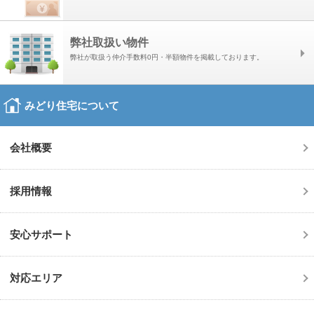
クッキーの使用について
本サイトでは、以下の目的でクッキー（WEBサーバがお客様のコンピュ
ータを識別する業界標準の技術）を使用することがあります。
弊社取扱い物件
■WEBサーバーで発生した問題の原因を突き止め解決するため
弊社が取扱う仲介手数料0円・半額物件を掲載しております。
■WEBサイトや電子メール等の内容を、お客様によりご満足いただけるよ
う改良するため
みどり住宅について
■WEBサイトや電子メール等の内容を、お客様個々の利用に合わせてカス
タマイズするため
会社概要
■個人を特定できない状態で、統計資料として利用するため
関連法令等の改廃または当社を取り巻く社会環境の変化等に応じて、本ポ
採用情報
リシーを改定することがありますので、定期的にご確認いただくようお願
いいたします。
安心サポート
対応エリア