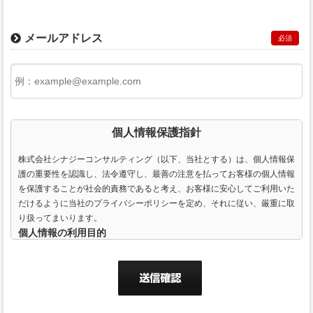
メールアドレス
必須
個人情報保護指針
株式会社シナジーコンサルティング（以下、当社とする）は、個人情報保
護の重要性を認識し、法令遵守し、最善の注意を払ってお客様の個人情報
を保護することが社会的責務であると考え、お客様に安心してご利用いた
だけるように当社のプライバシーポリシーを定め、それに従い、厳重に取
り扱ってまいります。
個人情報の利用目的
当社は個人を識別し連絡を取るために、ご利用される皆様にEメールアド
レス、郵便番号、住所、氏名、電話番号（携帯電話番号も含む）などをお
聞きする場合がございます。お客様から提供いただいた個人情報は、当社
の商品やサービスおよび関連情報を提供する目的、当社の商品やサービス
を改良・向上する目的のためにのみ利用いたします。 ご自分の登録内容