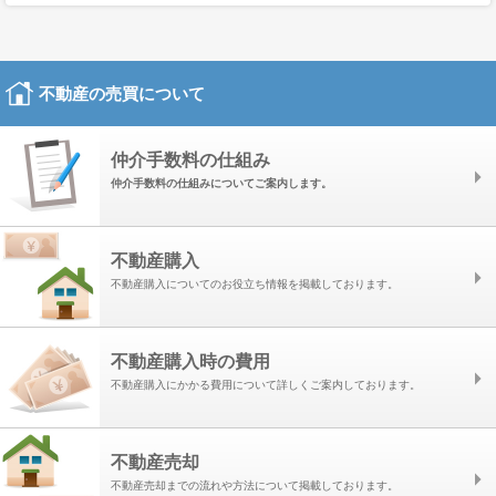
の変更、または抹消したい場合は、いつでも当社にその旨を要求すること
ができます。
第三者への開示
不動産の売買について
本サイトを通じてお客様から提供いただいた個人情報は、以下の場合を除
き、第三者に開示または提供されることはありません。
■お客様にご承諾いただいた場合
仲介手数料の仕組み
■お客様からのお問い合わせ内容等が、関連会社から回答または対応する
仲介手数料の仕組みについてご案内します。
ことが適切と当社が判断した場合
■法令等に基づく要請に応じる場合
不動産購入
不動産購入についてのお役立ち情報を掲載しております。
セキュリティ
当社は、個人情報に対する不正なアクセスや、個人情報の消失・破壊・改
ざん・漏えいなどに対する合理的かつ適切なセキュリティーを施したうえ
不動産購入時の費用
で、個人情報を管理いたします。
不特定情報の収集
不動産購入にかかる費用について詳しくご案内しております。
本サイトの一部においては、提供するサービスレベルを向上させる目的の
ため、お客様が本サイトのどのページに訪問されたか、あるいはどのドメ
不動産売却
イン名のサイトから本サイトにアクセスされたかなど、個人が特定されな
い方法で情報を収集することがあります。
不動産売却までの流れや方法について掲載しております。