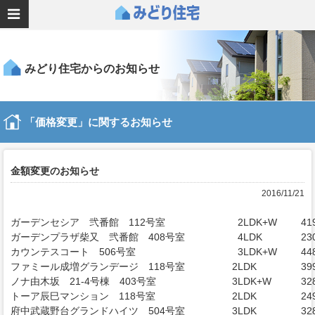
みどり住宅からのお知らせ
「価格変更」に関するお知らせ
金額変更のお知らせ
2016/11/21
ガーデンセシア 弐番館 112号室
2LDK+W
41
ガーデンプラザ柴又 弐番館 408号室
4LDK
23
カウンテスコート 506号室
3LDK+W
44
ファミール成増グランデージ 118号室
2LDK
39
ノナ由木坂 21-4号棟 403号室
3LDK+W
32
トーア辰巳マンション 118号室
2LDK
24
府中武蔵野台グランドハイツ 504号室
3LDK
32