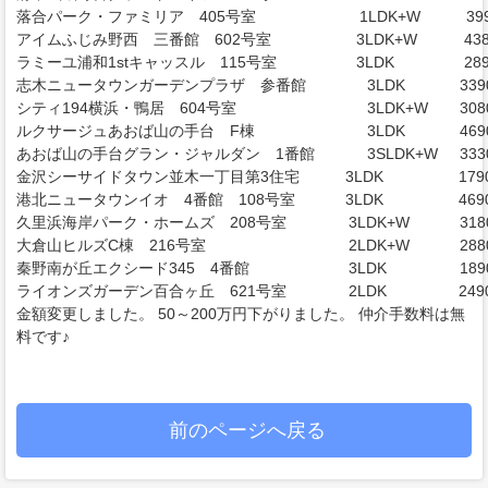
落合パーク・ファミリア 405号室
1LDK+W
39
アイムふじみ野西 三番館 602号室
3LDK+W
43
ラミーユ浦和1stキャッスル 115号室
3LDK
28
志木ニュータウンガーデンプラザ 参番館
3LDK
33
シティ194横浜・鴨居 604号室
3LDK+W
30
ルクサージュあおば山の手台 F棟
3LDK
46
あおば山の手台グラン・ジャルダン 1番館
3SLDK+W
33
金沢シーサイドタウン並木一丁目第3住宅
3LDK
17
港北ニュータウンイオ 4番館 108号室
3LDK
46
久里浜海岸パーク・ホームズ 208号室
3LDK+W
31
大倉山ヒルズC棟 216号室
2LDK+W
28
秦野南が丘エクシード345 4番館
3LDK
18
ライオンズガーデン百合ヶ丘 621号室
2LDK
24
金額変更しました。 50～200万円下がりました。 仲介手数料は無
料です♪
前のページへ戻る